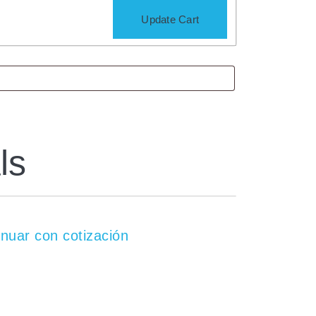
Update Cart
ls
inuar con cotización