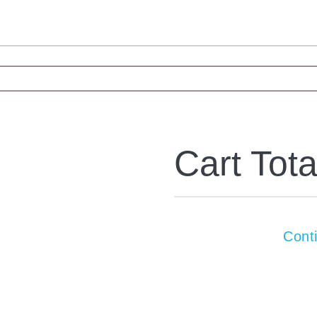
Cart Tota
Subtotal
Total
Cont