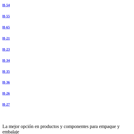
H-54
H-55
H-65
H-21
H-23
H-34
H-35
H-36
H-26
H-27
La mejor opción en productos y componentes para empaque y
embalaje