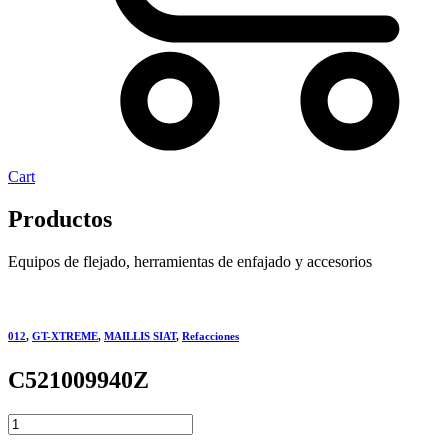
Cart
Productos
Equipos de flejado, herramientas de enfajado y accesorios
012
,
GT-XTREME
,
MAILLIS SIAT
,
Refacciones
C521009940Z
C521009940Z
quantity