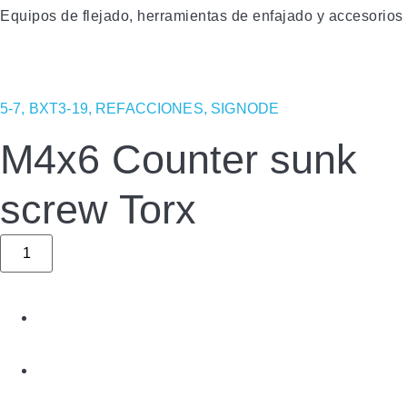
Equipos de flejado, herramientas de enfajado y accesorios
5-7
,
BXT3-19
,
REFACCIONES
,
SIGNODE
M4x6 Counter sunk
screw Torx
M4x6
Counter
sunk
screw
Torx
quantity