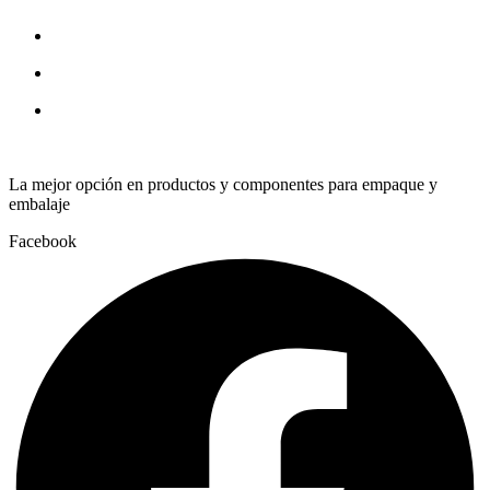
1/4
dia.
x
1
1/8
long
quantity
La mejor opción en productos y componentes para empaque y
embalaje
Facebook