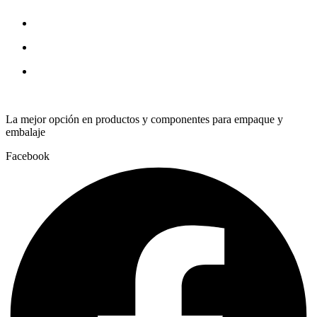
32
x
¾
quantity
La mejor opción en productos y componentes para empaque y
embalaje
Facebook