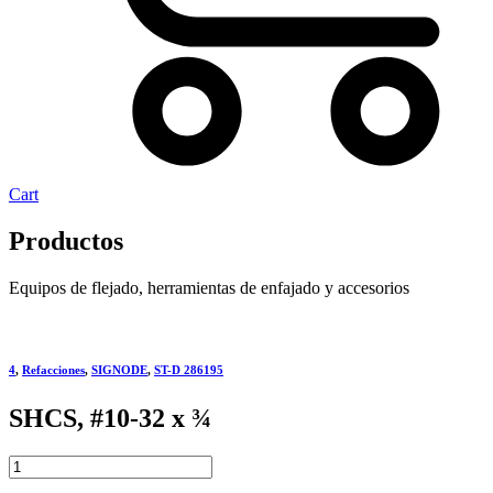
Cart
Productos
Equipos de flejado, herramientas de enfajado y accesorios
4
,
Refacciones
,
SIGNODE
,
ST-D 286195
SHCS, #10-32 x ¾
SHCS,
#10-