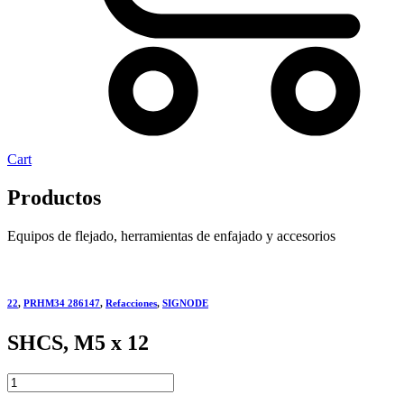
Cart
Productos
Equipos de flejado, herramientas de enfajado y accesorios
22
,
PRHM34 286147
,
Refacciones
,
SIGNODE
SHCS, M5 x 12
SHCS,
M5